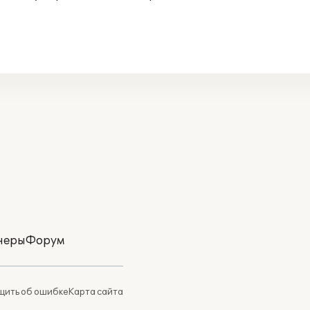
неры
Форум
ить об ошибке
Карта сайта