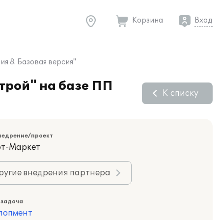
Корзина
Вход
я 8. Базовая версия"
трой" на базе ПП
К списку
недрение/проект
фт-Маркет
ругие внедрения партнера
 задача
лопмент