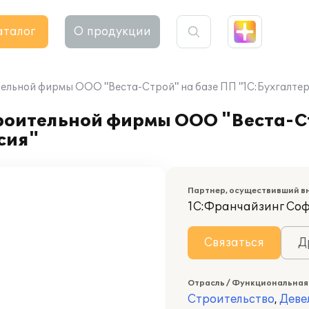
аталог
О продукции
ельной фирмы ООО "Веста-Строй" на базе ПП "1С:Бухгалтери
роительной фирмы ООО "Веста-С
сия"
Партнер, осуществивший в
1С:Франчайзинг Со
Связаться
Д
Отрасль / Функциональная
Строительство
,
Деве