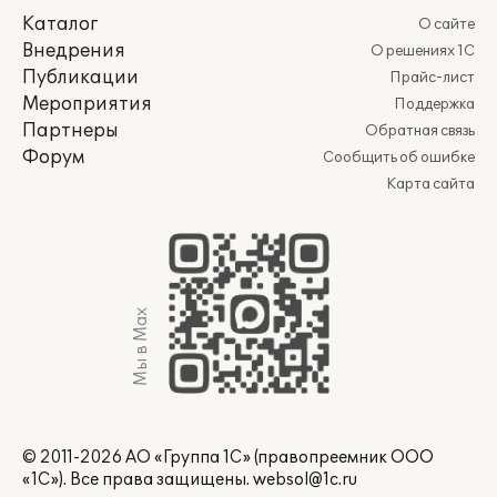
Каталог
О сайте
Внедрения
О решениях 1С
Публикации
Прайс-лист
Мероприятия
Поддержка
Партнеры
Обратная связь
Форум
Сообщить об ошибке
Карта сайта
Мы в Max
© 2011-2026 АО «Группа 1С» (правопреемник ООО
«1С»). Все права защищены.
websol@1c.ru