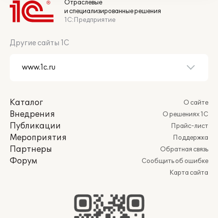
Отраслевые
и специализированные решения
1С:Предприятие
Другие сайты 1С
Каталог
О сайте
Внедрения
О решениях 1С
Публикации
Прайс-лист
Мероприятия
Поддержка
Партнеры
Обратная связь
Форум
Сообщить об ошибке
Карта сайта