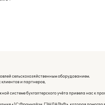
овлей сельскохозяйственным оборудованием.
 клиентов и партнеров,
жной системе бухгалтерского учёта привела нас к п
пания «1С:Франчайзи. ГЭНДАЛЬФ», которая помогла 