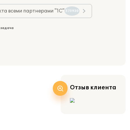
та всеми партнерами "1С"
575930
 задача
Отзыв клиента