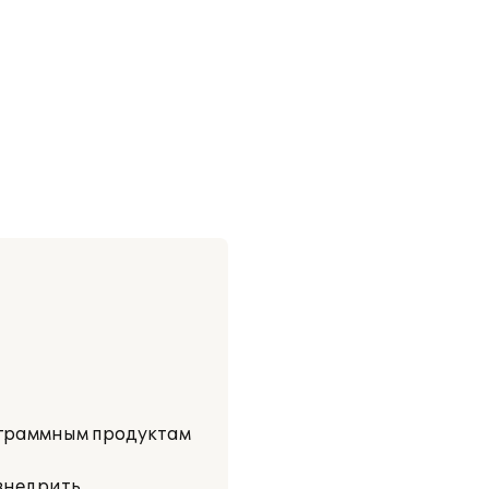
рограммным продуктам
внедрить