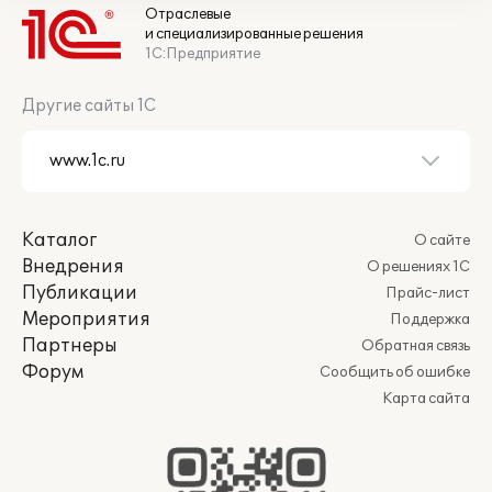
Отраслевые
и специализированные решения
1С:Предприятие
Другие сайты 1С
Каталог
О сайте
Внедрения
О решениях 1С
Публикации
Прайс-лист
Мероприятия
Поддержка
Партнеры
Обратная связь
Форум
Сообщить об ошибке
Карта сайта