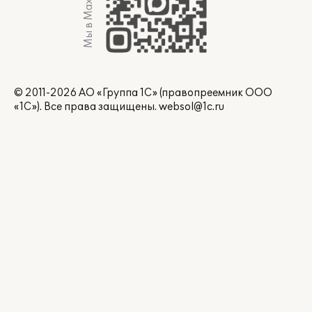
Мы в Max
© 2011-2026 АО «Группа 1С» (правопреемник ООО
«1С»). Все права защищены.
websol@1c.ru