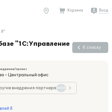
Корзина
Вход
 8"
базе "1С:Управление
К списку
недрение/проект
ва – Центральный офис
ругие внедрения партнера
6304
влей 8