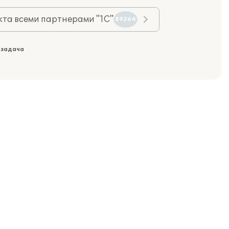
та всеми партнерами "1С"
89264
 задача