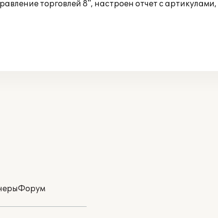
Управление торговлей 8", настроен отчет с артикулам
неры
Форум