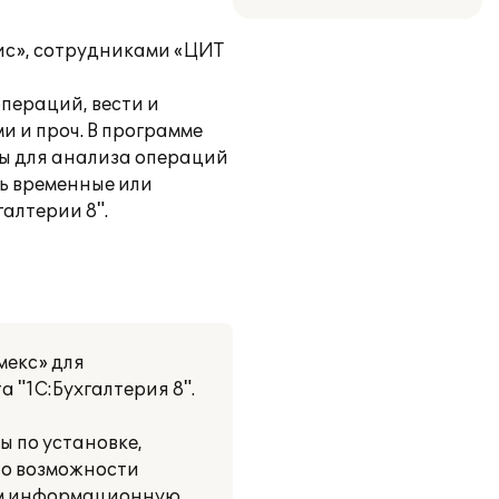
ис», сотрудниками «ЦИТ
пераций, вести и
и и проч. В программе
ты для анализа операций
ть временные или
галтерии 8".
мекс» для
 "1С:Бухгалтерия 8".
 по установке,
 о возможности
аем информационную