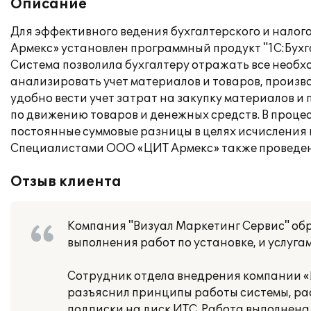
Описание
Для эффективного ведения бухгалтерского и налог
Армекс» установлен программный продукт "1С:Бухга
Система позволила бухгалтеру отражать все необх
анализировать учет материалов и товаров, произв
удобно вести учет затрат на закупку материалов 
по движению товаров и денежных средств. В проце
постоянные суммовые разницы в целях исчисления на
Специалистами ООО «ЦИТ Армекс» также проведено
Отзыв клиента
Компания "Визуал Маркетинг Сервис" обр
выполнения работ по установке, и услуг
Сотрудник отдела внедрения компании «
разъяснил принципы работы системы, ра
подписки на диск ИТС. Работа выполнен