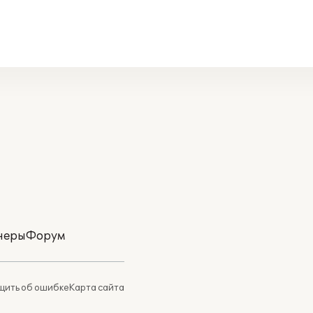
неры
Форум
ить об ошибке
Карта сайта