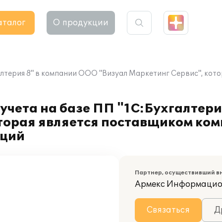
аталог
О продукции
алтерия 8" в компании ООО "Визуал Маркетинг Сервис", кот
учета на базе ПП "1С:Бухгалтер
оторая является поставщиком ко
аций
Партнер, осуществивший в
Армекс Информацио
Связаться
Д