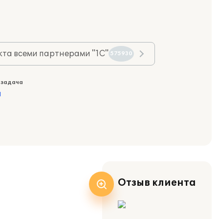
та всеми партнерами "1С"
575930
 задача
а
Отзыв клиента