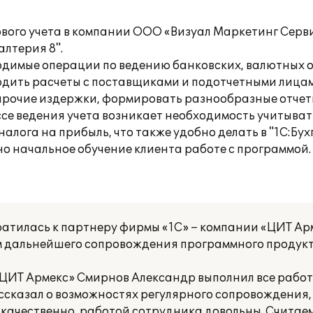
ового учета в компании ООО «Визуал Маркетинг Серв
лтерия 8".
одимые операции по ведению банковских, валютных о
одить расчеты с поставщиками и подотчетными лицам
и прочие издержки, формировать разнообразные отче
ссе ведения учета возникает необходимость учитыва
лога на прибыль, что также удобно делать в "1С:Бух
 начальное обучение клиента работе с программой.
атилась к партнеру фирмы «1С» – компании «ЦИТ Ар
ам дальнейшего сопровождения программного продукта
ЦИТ Армекс» Смирнов Александр выполнил все работы
ссказал о возможностях регулярного сопровождения,
а качественно, работой сотрудника довольны. Счит