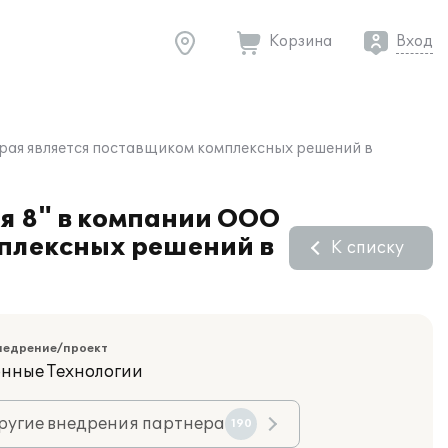
Корзина
Вход
орая является поставщиком комплексных решений в
ия 8" в компании ООО
мплексных решений в
К списку
недрение/проект
нные Технологии
ругие внедрения партнера
190