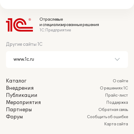
Отраслевые
и специализированные решения
1С:Предприятие
Другие сайты 1С
Каталог
О сайте
Внедрения
О решениях 1С
Публикации
Прайс-лист
Мероприятия
Поддержка
Партнеры
Обратная связь
Форум
Сообщить об ошибке
Карта сайта