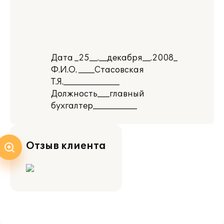
Дата _25__.__декабря__.2008_
Ф.И.О. ____Стасовская
Т.Я.______________
Должность___главный
бухгалтер___________
Отзыв клиента