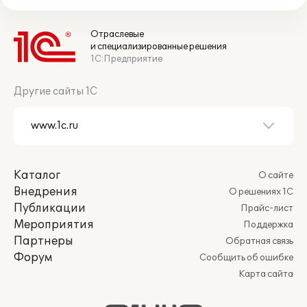
Отраслевые
и специализированные решения
1С:Предприятие
Другие сайты 1С
Каталог
О сайте
Внедрения
О решениях 1С
Публикации
Прайс-лист
Мероприятия
Поддержка
Партнеры
Обратная связь
Форум
Сообщить об ошибке
Карта сайта