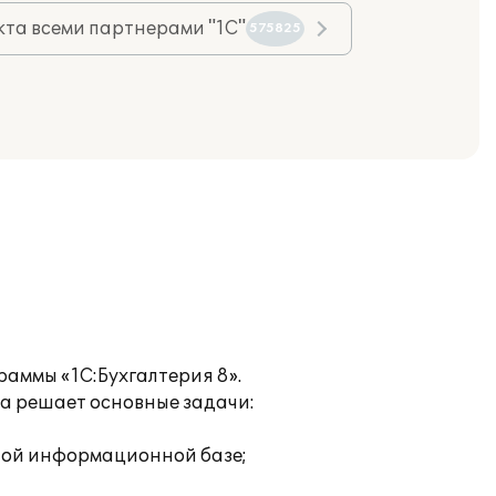
та всеми партнерами "1С"
575825
аммы «1С:Бухгалтерия 8».
ма решает основные задачи:
дной информационной базе;