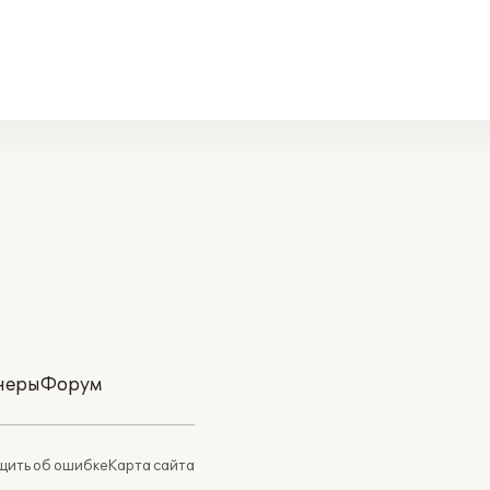
неры
Форум
ить об ошибке
Карта сайта