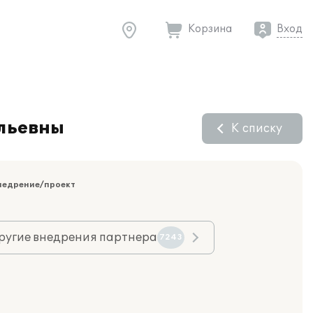
Корзина
Вход
ольевны
К списку
недрение/проект
ругие внедрения партнера
7243