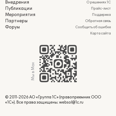
Внедрения
О решениях 1С
Публикации
Прайс-лист
Мероприятия
Поддержка
Партнеры
Обратная связь
Форум
Сообщить об ошибке
Карта сайта
Мы в Max
© 2011-2026 АО «Группа 1С» (правопреемник ООО
«1С»). Все права защищены.
websol@1c.ru