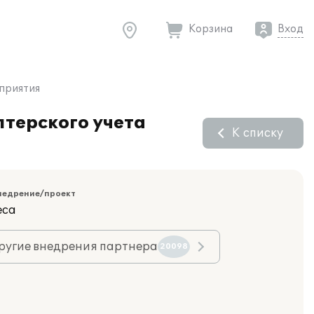
Корзина
Вход
дприятия
лтерского учета
К списку
недрение/проект
еса
ругие внедрения партнера
20098