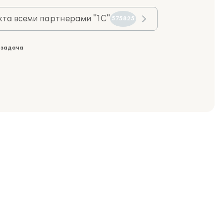
та всеми партнерами "1С"
575825
 задача