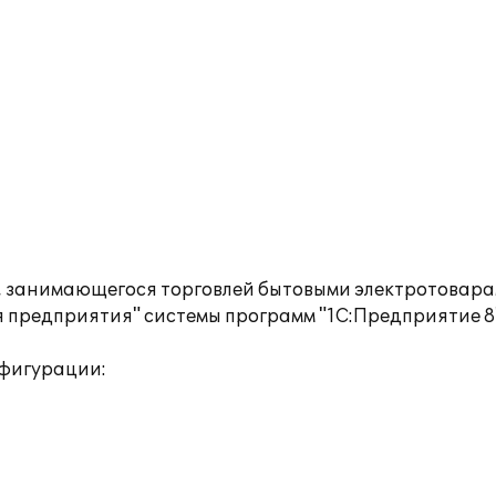
 занимающегося торговлей бытовыми электротоварам
 предприятия" системы программ "1С:Предприятие 8
фигурации: