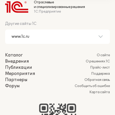
Отраслевые
и специализированные решения
1С:Предприятие
Другие сайты 1С
Каталог
О сайте
Внедрения
О решениях 1С
Публикации
Прайс-лист
Мероприятия
Поддержка
Партнеры
Обратная связь
Форум
Сообщить об ошибке
Карта сайта