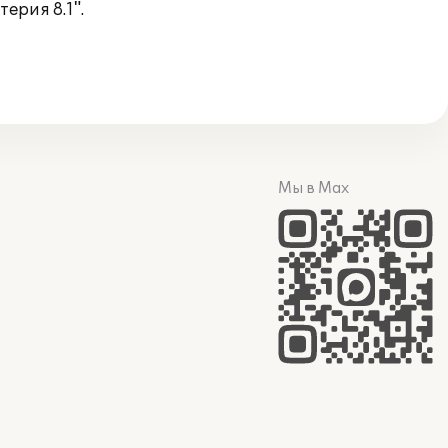
ерия 8.1".
Мы в Max