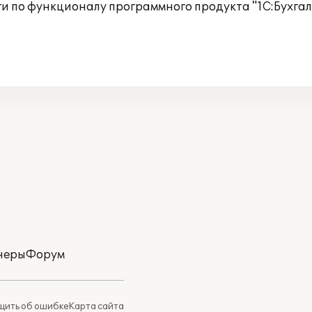
и по функционалу программного продукта "1С:Бухгалт
неры
Форум
ить об ошибке
Карта сайта