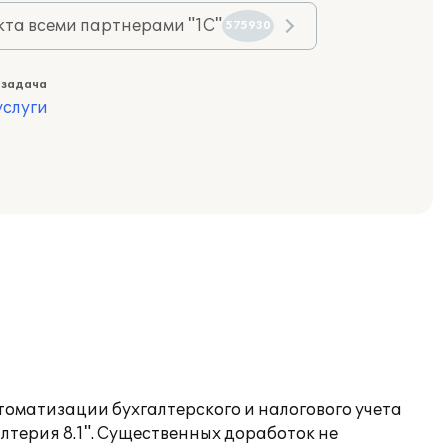
та всеми партнерами "1С"
575930
 задача
слуги
оматизации бухгалтерского и налогового учета
терия 8.1". Существенных доработок не