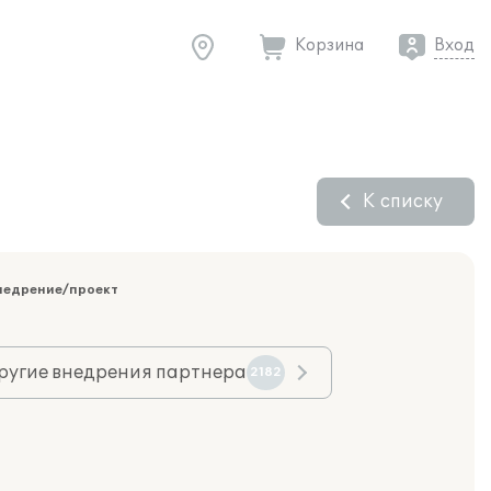
Корзина
Вход
К списку
недрение/проект
ругие внедрения партнера
2182