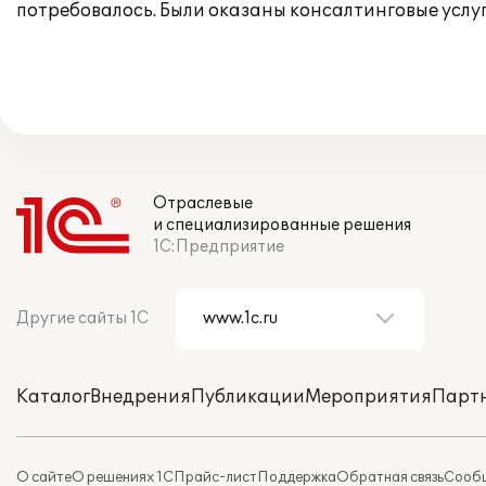
потребовалось. Были оказаны консалтинговые услуг
Отраслевые
и специализированные решения
1С:Предприятие
Другие сайты 1С
Каталог
Внедрения
Публикации
Мероприятия
Парт
О сайте
О решениях 1С
Прайс-лист
Поддержка
Обратная связь
Сообщ