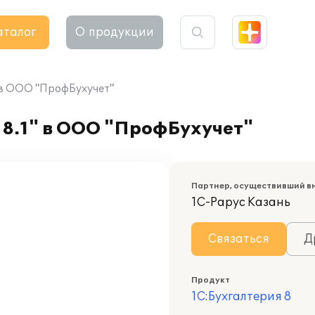
аталог
О продукции
" в ООО "ПрофБухучет"
 8.1" в ООО "ПрофБухучет"
Партнер, осуществивший в
1С-Рарус Казань
Связаться
Д
Продукт
1С:Бухгалтерия 8