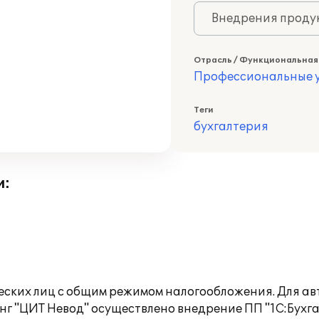
Внедрения продук
Отрасль / Функциональная
Профессиональные у
Теги
бухгалтерия
и:
ских лиц с общим режимом налогообложения. Для авт
 "ЦИТ Невод" осуществлено внедрение ПП "1С:Бухгал