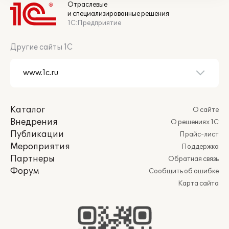
Отраслевые
и специализированные решения
1С:Предприятие
Другие сайты 1С
Каталог
О сайте
Внедрения
О решениях 1С
Публикации
Прайс-лист
Мероприятия
Поддержка
Партнеры
Обратная связь
Форум
Сообщить об ошибке
Карта сайта