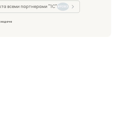
та всеми партнерами "1С"
89283
 задача