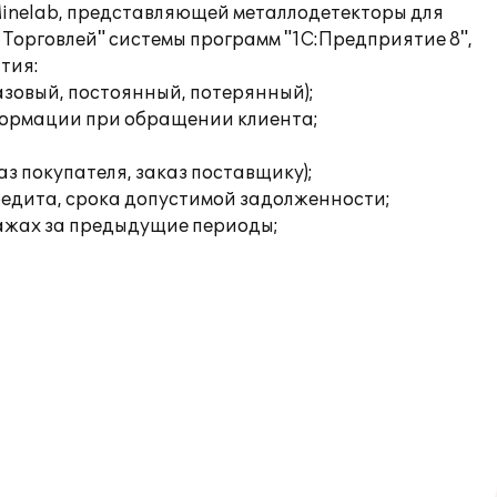
nelab, представляющей металлодетекторы для
 Торговлей" системы программ "1С:Предприятие 8",
тия:
азовый, постоянный, потерянный);
нформации при обращении клиента;
з покупателя, заказ поставщику);
редита, срока допустимой задолженности;
дажах за предыдущие периоды;