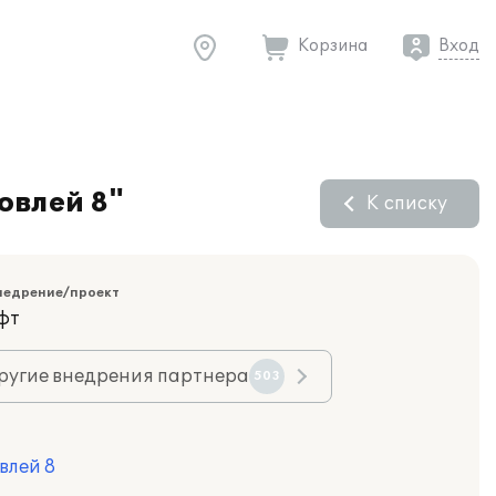
Корзина
Вход
овлей 8"
К списку
недрение/проект
фт
ругие внедрения партнера
503
влей 8