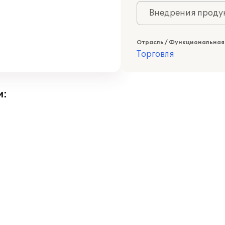
Внедрения продук
Отрасль / Функциональная
Торговля
и: