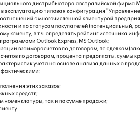
ициального дистрибьютора австралийской фирма Mi
а в эксплуатацию типовая конфигурация "Управление
моотношений с многочисленной клиентурой предприя
жности и по статусам покупателей (потенциальный, р
у клиенту, в т.ч. определять рейтинг источника и
рограммами Outlook Express, MS Outlook;
зации взаиморасчетов по договорам, по сделкам (зака
счетов по договорам, процента предоплаты, суммы к
арактеристик учета на основе анализа данных о про
 фактическими;
ыполнения этих заказов;
жных средств;
м номенклатуры, так и по сумме продажи;
лиенту.