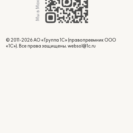
Мы в Max
© 2011-2026 АО «Группа 1С» (правопреемник ООО
«1С»). Все права защищены.
websol@1c.ru