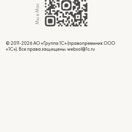
Мы в Max
© 2011-2026 АО «Группа 1С» (правопреемник ООО
«1С»). Все права защищены.
websol@1c.ru