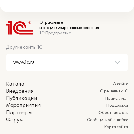
Отраслевые
и специализированные решения
1С:Предприятие
Другие сайты 1С
Каталог
О сайте
Внедрения
О решениях 1С
Публикации
Прайс-лист
Мероприятия
Поддержка
Партнеры
Обратная связь
Форум
Сообщить об ошибке
Карта сайта