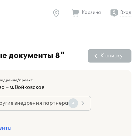
Корзина
Вход
ые документы 8"
К списку
недрение/проект
а – м. Войковская
ругие внедрения партнера
4
енты