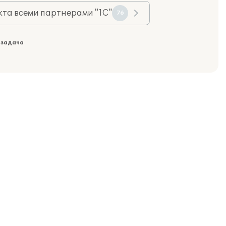
та всеми партнерами "1С"
76
 задача