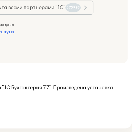
та всеми партнерами "1С"
575993
 задача
слуги
"1С:Бухгалтерия 7.7". Произведена установка