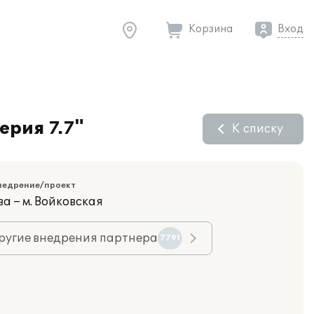
Корзина
Вход
ерия 7.7"
К списку
недрение/проект
а – м. Войковская
ругие внедрения партнера
7791