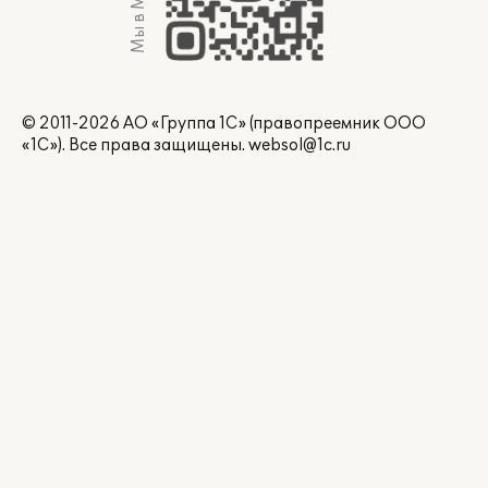
Мы в Max
© 2011-2026 АО «Группа 1С» (правопреемник ООО
«1С»). Все права защищены.
websol@1c.ru