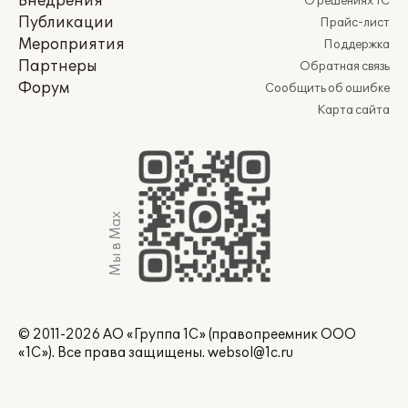
Внедрения
О решениях 1С
Публикации
Прайс-лист
Мероприятия
Поддержка
Партнеры
Обратная связь
Форум
Сообщить об ошибке
Карта сайта
Мы в Max
© 2011-2026 АО «Группа 1С» (правопреемник ООО
«1С»). Все права защищены.
websol@1c.ru