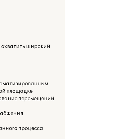
е охватить широкий
автоматизированным
вой площадке
рование перемещений
снабжения
данного процесса