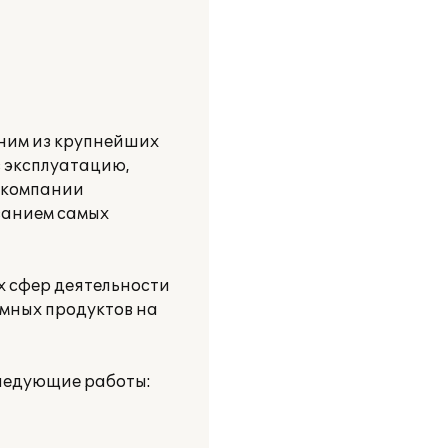
дним из крупнейших
в эксплуатацию,
е компании
ванием самых
х сфер деятельности
ммных продуктов на
следующие работы: