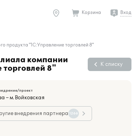
Корзина
Вход
го продукта "1С:Управление торговлей 8"
филиала компании
К списку
 торговлей 8"
недрение/проект
а – м. Войковская
ругие внедрения партнера
1266