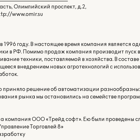
асть, Олимпийский проспект, д.2,
ttp://www.omir.su
 1996 году. В настоящее время компания является о
ки в РФ. Помимо продаж компания производит пуск 
вание техники, поставляемой в хозяйства. В состав
ееся внедрением новых агротехнологий с использо
аботок.
ло приняло решение об автоматизации разнообразны
ования рынка мы остановились на семействе програ
на компания ООО «Трейд софт». Ею были проведены 
Управление Торговлей 8»
азработку