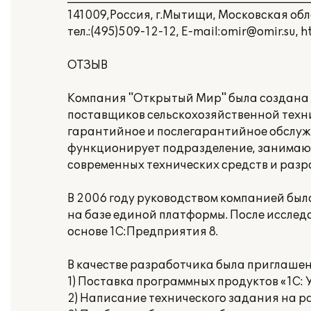
141009,Россия, г.Мытищи, Московская обл
тел.:(495)509-12-12, E-mail:omir@omir.su, h
ОТЗЫВ
Компания "Открытый Мир" была создана в
поставщиков сельскохозяйственной техни
гарантийное и послегарантийное обслужи
функционирует подразделение, занимающ
современных технических средств и разр
В 2006 году руководством компанией бы
на базе единой платформы. После исслед
основе 1С:Предприятия 8.
В качестве разработчика была приглаше
1) Поставка программных продуктов «1С: 
2) Написание технического задания на р