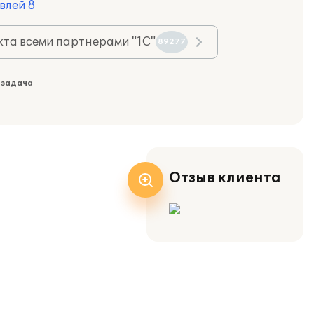
влей 8
та всеми партнерами "1С"
89277
 задача
Отзыв клиента