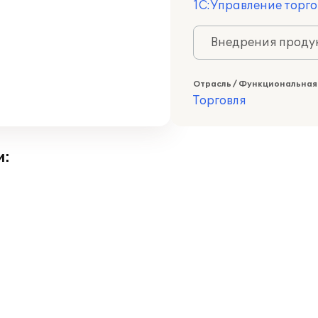
1С:Управление торго
Внедрения продук
Отрасль / Функциональная
Торговля
и: