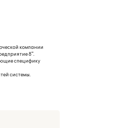
ерческой компании
редприятие 8".
вающие специфику
тей системы.