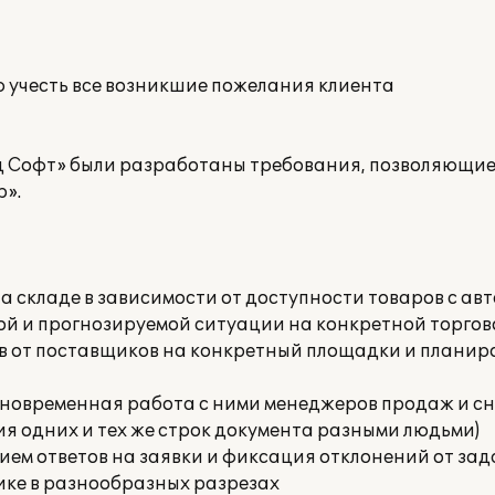
ю учесть все возникшие пожелания клиента
д Софт» были разработаны требования, позволяющи
р».
на складе в зависимости от доступности товаров с 
ой и прогнозируемой ситуации на конкретной торго
ов от поставщиков на конкретный площадки и плани
одновременная работа с ними менеджеров продаж и 
я одних и тех же строк документа разными людьми)
нием ответов на заявки и фиксация отклонений от за
ике в разнообразных разрезах