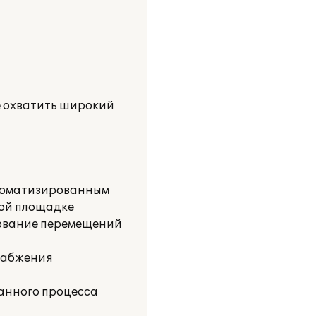
е охватить широкий
автоматизированным
вой площадке
рование перемещений
снабжения
данного процесса