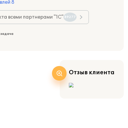
влей 8
та всеми партнерами "1С"
89277
 задача
Отзыв клиента