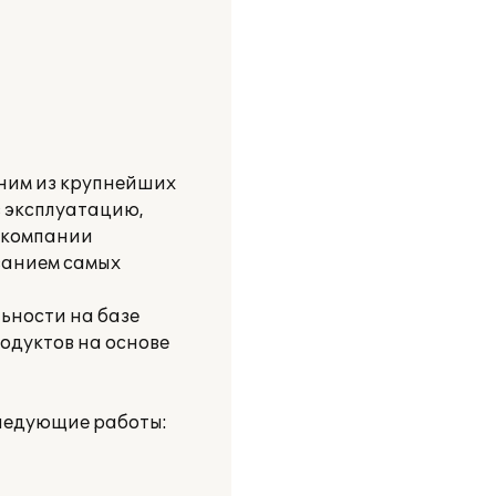
дним из крупнейших
в эксплуатацию,
е компании
ванием самых
ьности на базе
одуктов на основе
следующие работы: