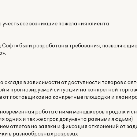
ю учесть все возникшие пожелания клиента
д Софт» были разработаны требования, позволяющи
р».
на складе в зависимости от доступности товаров с 
ой и прогнозируемой ситуации на конкретной торго
ов от поставщиков на конкретные площадки и плани
одновременная работа с ними менеджеров продаж и 
я одних и тех же строк документа разными людьми)
нием ответов на заявки и фиксация отклонений от за
ики в разнообразных разрезах