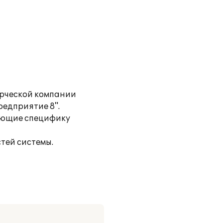
ерческой компании
редприятие 8".
вающие специфику
тей системы.