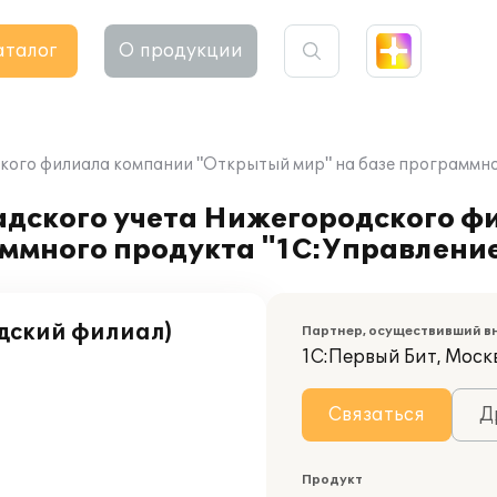
аталог
О продукции
кого филиала компании "Открытый мир" на базе программно
ладского учета Нижегородского 
ммного продукта "1С:Управление
дский филиал)
Партнер, осуществивший в
1С:Первый Бит, Москв
Связаться
Д
Продукт