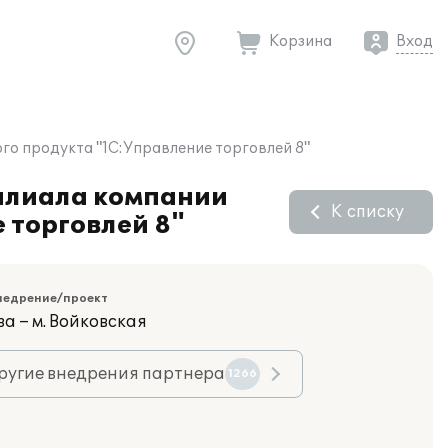
Корзина
Вход
го продукта "1С:Управление торговлей 8"
филиала компании
К списку
 торговлей 8"
недрение/проект
а – м. Войковская
ругие внедрения партнера
1266