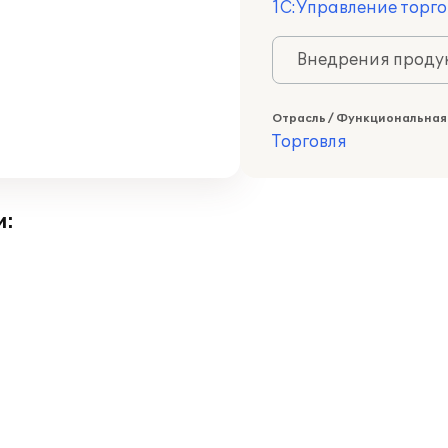
1С:Управление торго
Внедрения продук
Отрасль / Функциональная
Торговля
и: