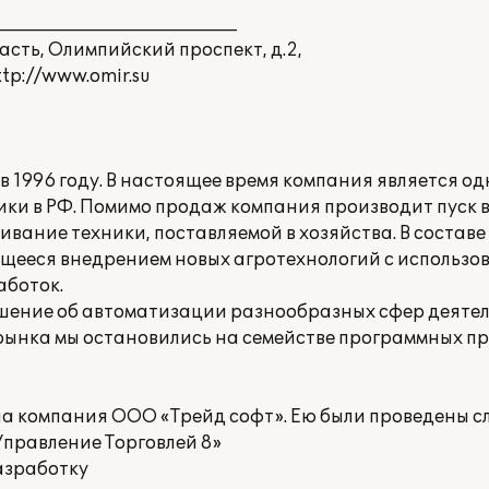
____________________________
асть, Олимпийский проспект, д.2,
ttp://www.omir.su
 1996 году. В настоящее время компания является о
ки в РФ. Помимо продаж компания производит пуск 
вание техники, поставляемой в хозяйства. В состав
ееся внедрением новых агротехнологий с использо
аботок.
шение об автоматизации разнообразных сфер деятел
рынка мы остановились на семействе программных пр
на компания ООО «Трейд софт». Ею были проведены 
Управление Торговлей 8»
азработку