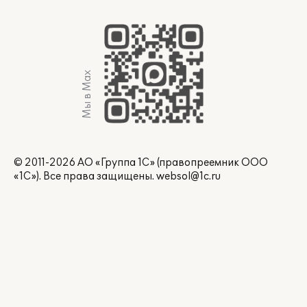
Мы в Max
© 2011-2026 АО «Группа 1С» (правопреемник ООО
«1С»). Все права защищены.
websol@1c.ru