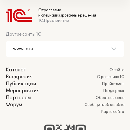
Отраслевые
и специализированные решения
1С:Предприятие
Другие сайты 1С
Каталог
О сайте
Внедрения
О решениях 1С
Публикации
Прайс-лист
Мероприятия
Поддержка
Партнеры
Обратная связь
Форум
Сообщить об ошибке
Карта сайта