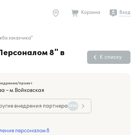
Корзина
Вход
жба заказчика"
Персоналом 8" в
К списку
недрение/проект
а – м. Войковская
ругие внедрения партнера
1996
ление персоналом 8