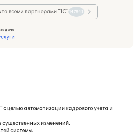
та всеми партнерами "1С"
147043
 задача
слуги
 с целью автоматизации кадрового учета и
з существенных изменений.
тей системы.