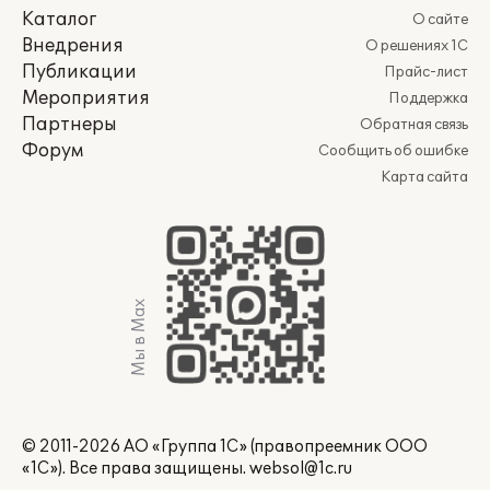
Каталог
О сайте
Внедрения
О решениях 1С
Публикации
Прайс-лист
Мероприятия
Поддержка
Партнеры
Обратная связь
Форум
Сообщить об ошибке
Карта сайта
Мы в Max
© 2011-2026 АО «Группа 1С» (правопреемник ООО
«1С»). Все права защищены.
websol@1c.ru