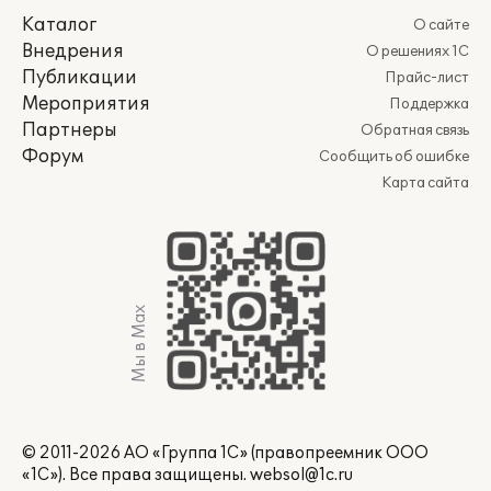
Каталог
О сайте
Внедрения
О решениях 1С
Публикации
Прайс-лист
Мероприятия
Поддержка
Партнеры
Обратная связь
Форум
Сообщить об ошибке
Карта сайта
Мы в Max
© 2011-2026 АО «Группа 1С» (правопреемник ООО
«1С»). Все права защищены.
websol@1c.ru