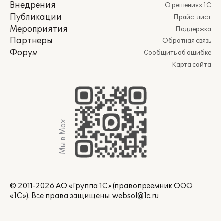
Внедрения
О решениях 1С
Публикации
Прайс-лист
Мероприятия
Поддержка
Партнеры
Обратная связь
Форум
Сообщить об ошибке
Карта сайта
Мы в Max
© 2011-2026 АО «Группа 1С» (правопреемник ООО
«1С»). Все права защищены.
websol@1c.ru