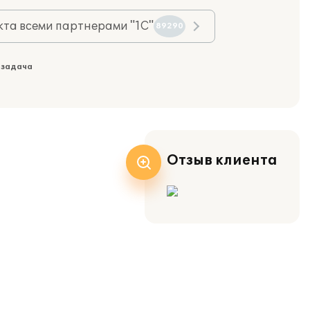
та всеми партнерами "1С"
89290
 задача
Отзыв клиента