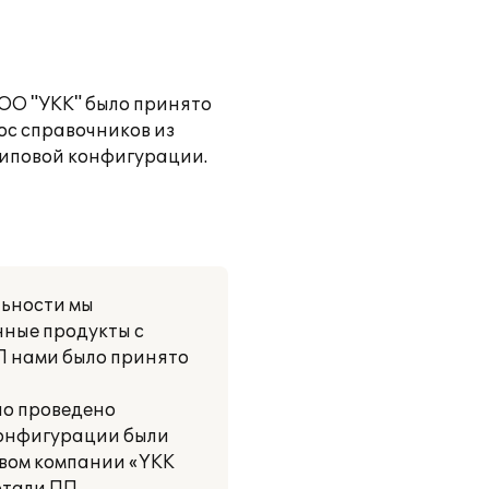
ОО "УКК" было принято
ос справочников из
типовой конфигурации.
льности мы
нные продукты с
П нами было принято
ло проведено
конфигурации были
твом компании «YKK