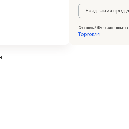
Внедрения продук
Отрасль / Функциональная
Торговля
и: