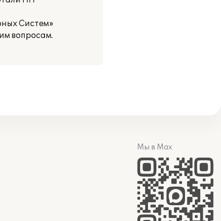
отали ПП
рных Систем»
им вопросам.
Мы в Max