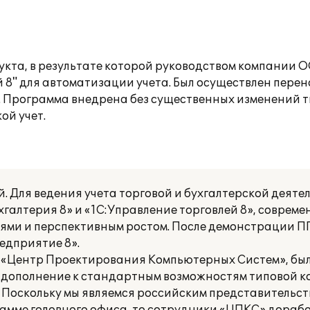
кта, в результате которой руководством компании О
 8" для автоматизации учета. Был осуществлен перен
". Программа внедрена без существенных изменений 
ой учет.
. Для ведения учета торговой и бухгалтерской деяте
галтерия 8» и «1С:Управление торговлей 8», совреме
ми и перспективным ростом. После демонстрации П
едприятие 8».
 «Центр Проектирования Компьютерных Систем», бы
 В дополнение к стандартным возможностям типовой 
 Поскольку мы являемся российским представительс