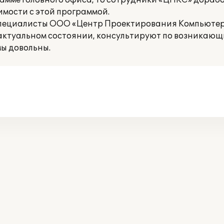
рамме головного офиса, то сотрудники «ЦПКС» дораб
имости с этой программой.
специалисты ООО «Центр Проектирования Компьюте
 актуальном состоянии, консультируют по возникающ
ы довольны.