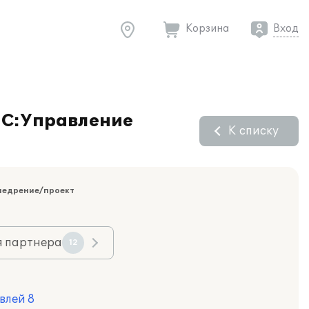
Корзина
Вход
1С:Управление
К списку
недрение/проект
я партнера
12
влей 8