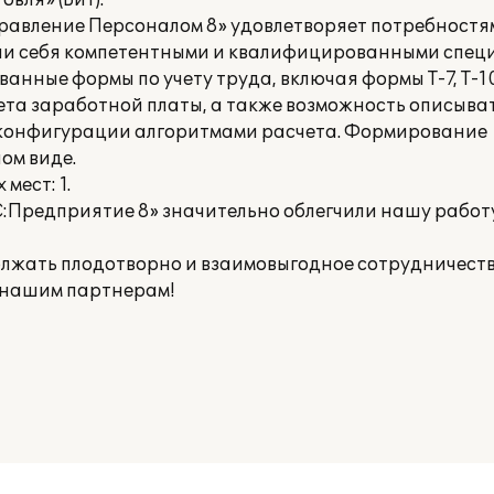
вля» (БиТ).
равление Персоналом 8» удовлетворяет потребностя
ли себя компетентными и квалифицированными спец
нные формы по учету труда, включая формы Т-7, Т-10,
ета заработной платы, а также возможность описыва
 конфигурации алгоритмами расчета. Формирование
ом виде.
мест: 1.
:Предприятие 8» значительно облегчили нашу работу
лжать плодотворно и взаимовыгодное сотрудничеств
 нашим партнерам!