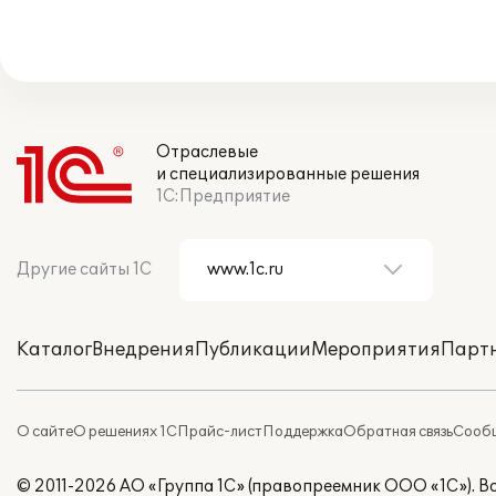
Отраслевые
и специализированные решения
1С:Предприятие
Другие сайты 1С
Каталог
Внедрения
Публикации
Мероприятия
Парт
О сайте
О решениях 1С
Прайс-лист
Поддержка
Обратная связь
Сообщ
© 2011-2026 АО «Группа 1С» (правопреемник ООО «1С»). 