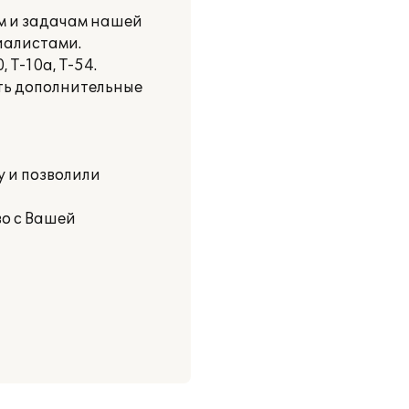
м и задачам нашей
иалистами.
 Т-10а, Т-54.
ть дополнительные
 и позволили
о с Вашей