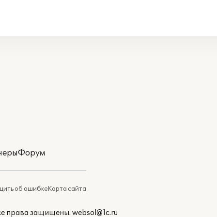
неры
Форум
ить об ошибке
Карта сайта
Все права защищены.
websol@1c.ru