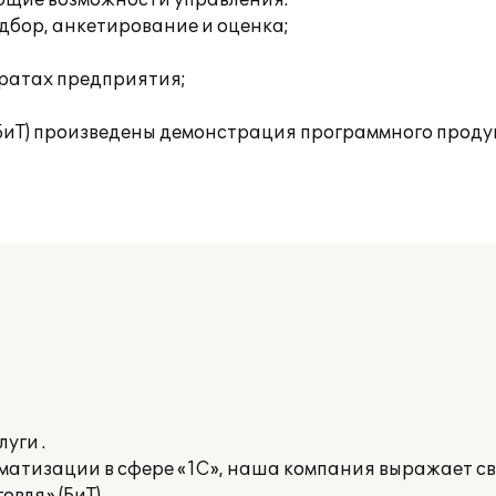
ующие возможности управления:
дбор, анкетирование и оценка;
тратах предприятия;
(БиТ) произведены демонстрация программного продук
уги .
оматизации в сфере «1С», наша компания выражает с