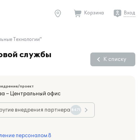
Корзина
Вход
льные Технологии"
овой службы
К списку
недрение/проект
ва – Центральный офис
ругие внедрения партнера
8471
ление персоналом 8