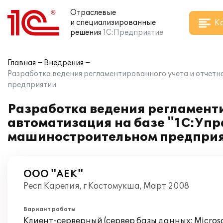
Отраслевые
К
и специализированные
решения
1С:Предприятие
Главная
Внедрения
Разработка ведения регламентированного учета и отчетн
предприятии
Разработка ведения регламенти
автоматизация на базе "1С:Уп
машиностроительном предпри
ООО "АЕК"
Респ Карелия, г Костомукша, Март 2008
Вариант работы
Клиент-серверный (сервер базы данных: Microsof