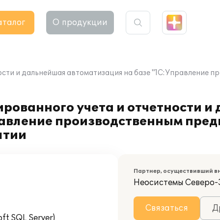
аталог
О продукции
ости и дальнейшая автоматизация на базе "1С:Управление
рованного учета и отчетности и
равление производственным пред
ятии
Партнер, осуществивший в
Неосистемы Северо-
Связаться
Д
t SQL Server)