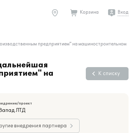
Корзина
Вход
 производственным предприятием" на машиностроительном
 дальнейшая
приятием" на
К списку
недрение/проект
Запад ЛТД
ругие внедрения партнера