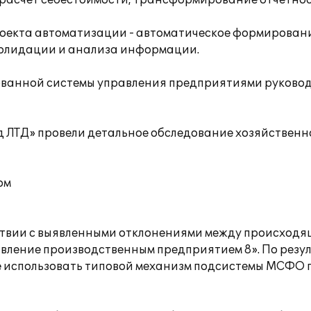
и расчет себестоимости, трансформирование отчетно
роекта автоматизации - автоматическое формирован
олидации и анализа информации.
рованной системы управления предприятиями руково
 ЛТД» провели детальное обследование хозяйственн
ом
ствии с выявленными отклонениями между происходя
вление производственным предприятием 8». По рез
 использовать типовой механизм подсистемы МСФО 