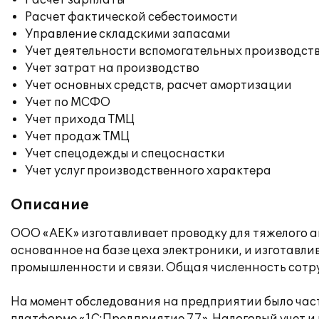
Расчет зарплаты
Расчет фактической себестоимости
Управление складскими запасами
Учет деятельности вспомогательных производст
Учет затрат на производство
Учет основных средств, расчет амортизации
Учет по МСФО
Учет прихода ТМЦ
Учет продаж ТМЦ
Учет спецодежды и спецоснастки
Учет услуг производственного характера
Описание
ООО «АЕК» изготавливает проводку для тяжелого а
основанное на базе цеха электроники, и изготавл
промышленности и связи. Общая численность сотру
На момент обследования на предприятии было част