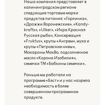
Наша компания представляет в
калининградском регионе
следующие торговые марки
продуктов питания: «Горлинка»,
«Дрожжи Воронежские», «Kandy-
krafts», «Ulker», «Икра Красная
Русская рыба», Консервация
«Fruktus», крупы «Ангрем», мука и
крупы «Петровские нивы»,
Макароны МакВо, подсолнечное
масло «Корона Изобилия»,
семечки ТМ «Бабкины семечки»..
Раньше мы работали на
программе «Бэст» и у нас назрела
необходимость в более
совершенном программном
продукте.