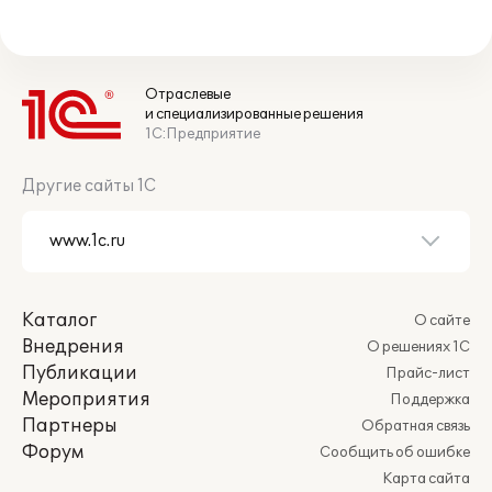
Отраслевые
и специализированные решения
1С:Предприятие
Другие сайты 1С
Каталог
О сайте
Внедрения
О решениях 1С
Публикации
Прайс-лист
Мероприятия
Поддержка
Партнеры
Обратная связь
Форум
Сообщить об ошибке
Карта сайта