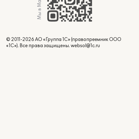
Мы в Max
© 2011-2026 АО «Группа 1С» (правопреемник ООО
«1С»). Все права защищены.
websol@1c.ru