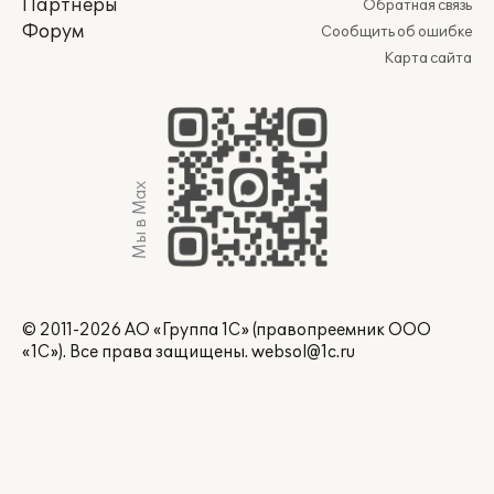
Партнеры
Обратная связь
Форум
Сообщить об ошибке
Карта сайта
Мы в Max
© 2011-2026 АО «Группа 1С» (правопреемник ООО
«1С»). Все права защищены.
websol@1c.ru