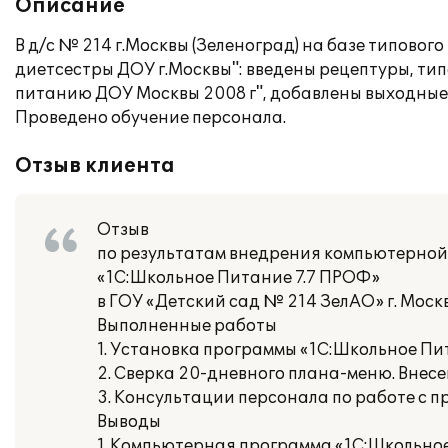
Описание
В д/с № 214 г.Москвы (Зеленоград) на базе типово
диетсестры ДОУ г.Москвы": введены рецептуры, т
питанию ДОУ Москвы 2008 г", добавлены выходные
Проведено обучение персонала.
Отзыв клиента
Отзыв
по результатам внедрения компьютерной 
«1С:Школьное Питание 7.7 ПРОФ»
в ГОУ «Детский сад № 214 ЗелАО» г. Моск
Выполненные работы
1. Установка программы «1С:Школьное Пи
2. Сверка 20-дневного плана-меню. Внес
3. Консультации персонала по работе с п
Выводы
1. Компьютерная программа «1С:Школьное