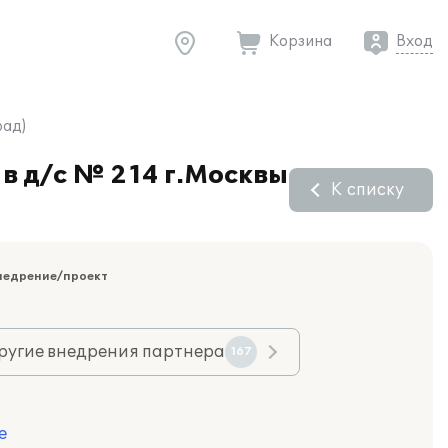
Корзина
Вход
рад)
в д/с № 214 г.Москвы
К списку
недрение/проект
ругие внедрения партнера
167
е