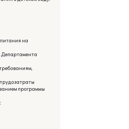
 питания на
м Департамента
 требованиям,
ь трудозатраты
ованием программы
: