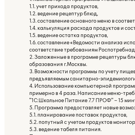
1.1. учет прихода продуктов,
1.2. ведение рецептур блюд,
1.3. составление основного меню в соотв
1.4. калькуляция расхода продуктов и со
1.5. ведение остатка продуктов,
1.6. составление «Ведомости анализа ис
соответствие требованиям Роспотребнад
2. Заложенные в программе рецептуры б
образования г.Москвы.
3. Возможности программы по учету пище
предъявляемым санитарно-эпидемиологи
4. Использование компьютерной программ
примерно в 4 раза. Написание меню-треб
"1С:Школьное Питание 7.7 ПРОФ" – 15 мин
5. Программа предоставляет новые возмож
5.1. планирование поставок продуктов,
5.2. попутный с учетом продуктов монито
5.3. ведение табеля питания.