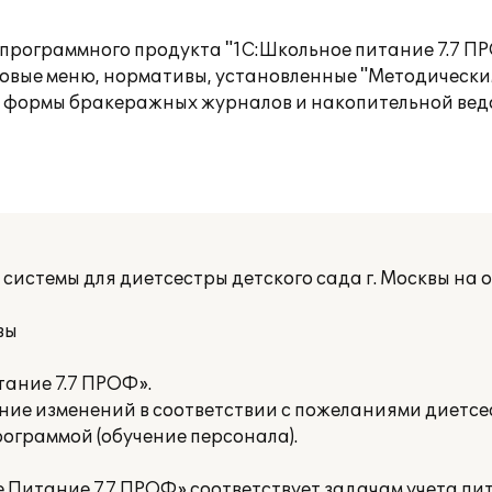
го программного продукта "1С:Школьное питание 7.7 
иповые меню, нормативы, установленные "Методическ
 формы бракеражных журналов и накопительной ведо
системы для диетсестры детского сада г. Москвы на 
вы
тание 7.7 ПРОФ».
ение изменений в соответствии с пожеланиями диетсе
рограммой (обучение персонала).
 Питание 7.7 ПРОФ» соответствует задачам учета пит