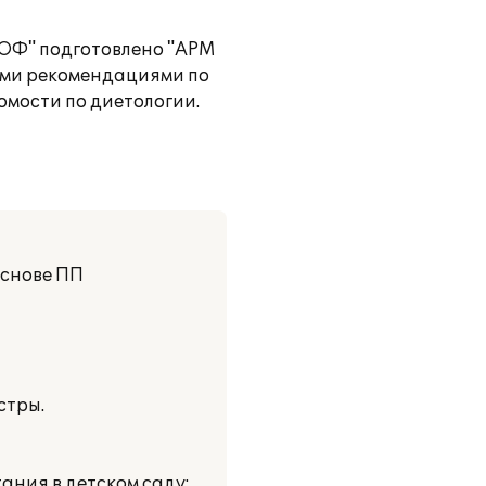
ПРОФ" подготовлено "АРМ
ими рекомендациями по
мости по диетологии.
основе ПП
стры.
ания в детском саду: