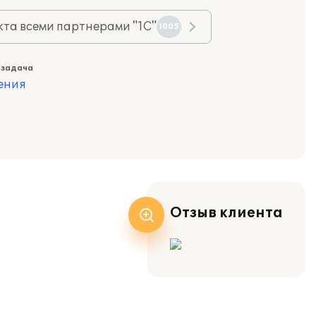
та всеми партнерами "1С"
1005
 задача
ения
Отзыв клиента