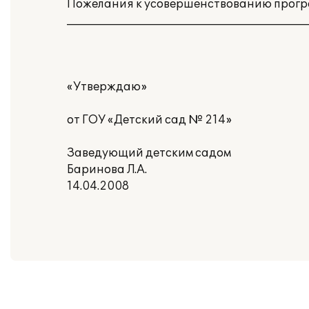
Пожелания к усовершенствованию прог
___________________________________________
«Утверждаю»
от ГОУ «Детский сад № 214»
Заведующий детским садом
Баринова Л.А.
14.04.2008