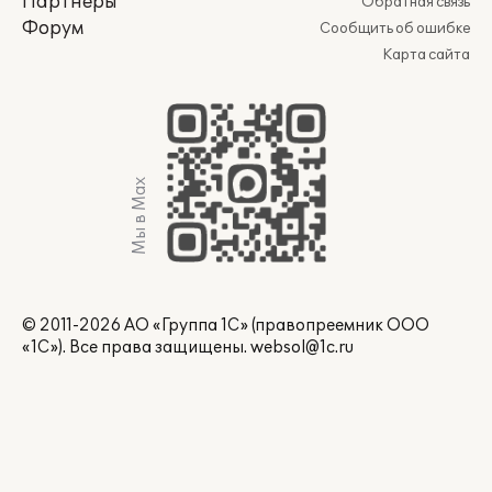
Партнеры
Обратная связь
Форум
Сообщить об ошибке
Карта сайта
Мы в Max
© 2011-2026 АО «Группа 1С» (правопреемник ООО
«1С»). Все права защищены.
websol@1c.ru