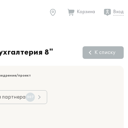
Корзина
Вход
ухгалтерия 8"
К списку
недрение/проект
я партнера
507