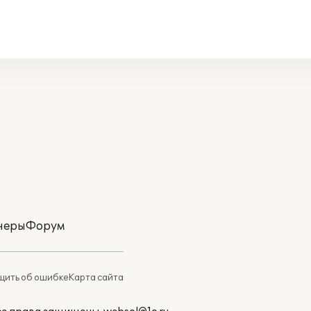
неры
Форум
ить об ошибке
Карта сайта