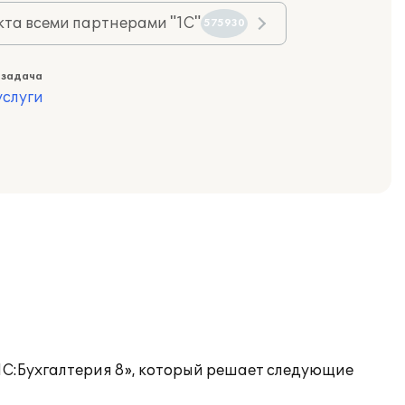
та всеми партнерами "1С"
575930
 задача
слуги
1С:Бухгалтерия 8», который решает следующие