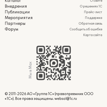
Каталог
О сайте
Внедрения
О решениях 1С
Публикации
Прайс-лист
Мероприятия
Поддержка
Партнеры
Обратная связь
Форум
Сообщить об ошибке
Карта сайта
Мы в Max
© 2011-2026 АО «Группа 1С» (правопреемник ООО
«1С»). Все права защищены.
websol@1c.ru