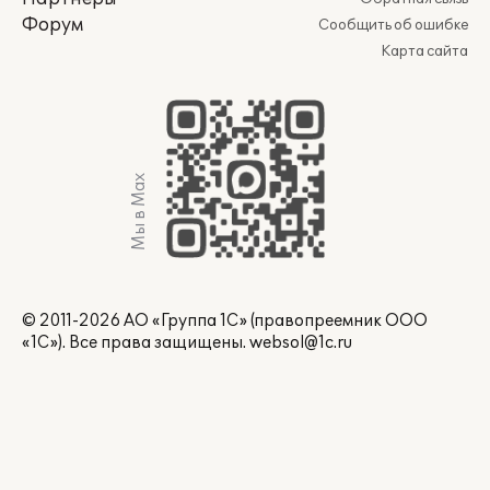
Форум
Сообщить об ошибке
Карта сайта
Мы в Max
© 2011-2026 АО «Группа 1С» (правопреемник ООО
«1С»). Все права защищены.
websol@1c.ru