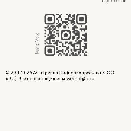
Карта сайта
Мы в Max
© 2011-2026 АО «Группа 1С» (правопреемник ООО
«1С»). Все права защищены.
websol@1c.ru