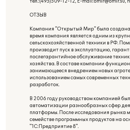
тел.:(495)509-12-12, E-mail:omir@omir.su, 
ОТЗЫВ
Компания "Открытый Мир" была создана в
время компания является одним из кру
сельскохозяйственной техники в РФ. По
производит пуск в эксплуатацию, гаран
послегарантийное обслуживание техники
хозяйства. В составе компании функцио
занимающееся внедрением новых агроте
использованием самых современных техн
разработок.
В 2006 году руководством компанией бы
автоматизации разнообразных сфер дея
платформы. После исследования рынка м
семействе программных продуктов на о
"1С:Предприятие 8".