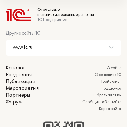
Отраслевые
и специализированные решения
1С:Предприятие
Другие сайты 1С
Каталог
О сайте
Внедрения
О решениях 1С
Публикации
Прайс-лист
Мероприятия
Поддержка
Партнеры
Обратная связь
Форум
Сообщить об ошибке
Карта сайта