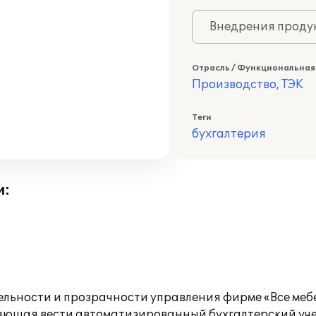
Внедрения продук
Отрасль / Функциональная
Производство, ТЭК
Теги
бухгалтерия
и:
ельности и прозрачности управления фирме «Все меб
ляющая вести автоматизированный бухгалтерский уче