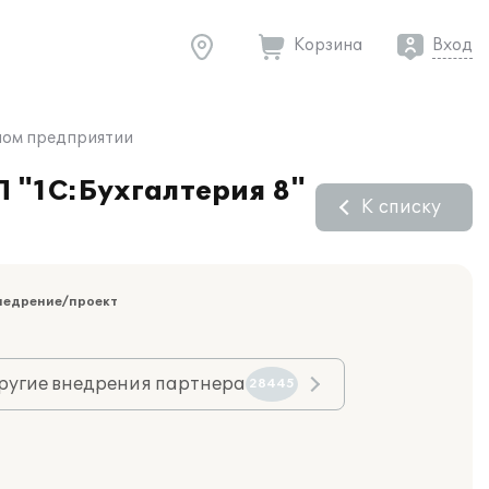
Корзина
Вход
ьном предприятии
П "1С:Бухгалтерия 8"
К списку
недрение/проект
ругие внедрения партнера
28445