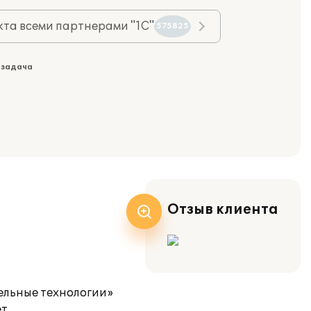
та всеми партнерами "1С"
575825
 задача
Отзыв клиента
ельные технологии»
т.