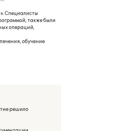
8». Специалисты
рограммой, также были
тных операций,
печения, обучение
ятие решило
кументации,