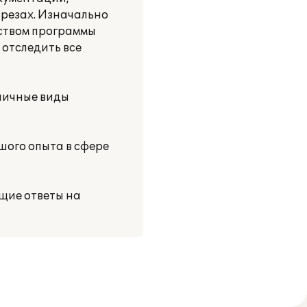
зрезах. Изначально
еством программы
 отследить все
зличные виды
шого опыта в сфере
щие ответы на