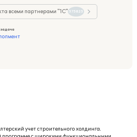
та всеми партнерами "1С"
575825
 задача
лопмент
алтерский учет строительного холдинга.
ной программе с широкими функциональными