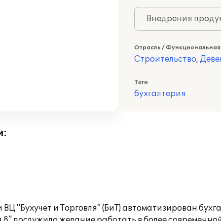
Внедрения продук
Отрасль / Функциональная
Строительство
,
Деве
Теги
бухгалтерия
и:
 ВЦ "Бухучет и Торговля" (БиТ) автоматизирован бухг
я 8" послужило желание работать в более современ