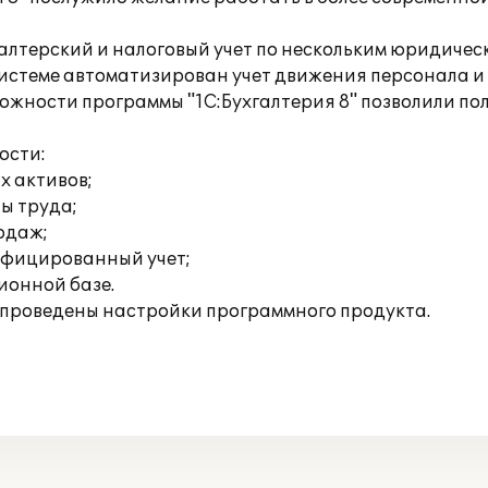
галтерский и налоговый учет по нескольким юридиче
системе автоматизирован учет движения персонала и
жности программы "1С:Бухгалтерия 8" позволили по
ости:
х активов;
ты труда;
родаж;
ифицированный учет;
ионной базе.
е проведены настройки программного продукта.