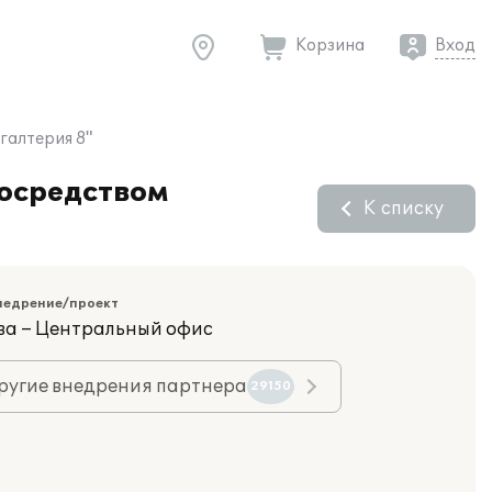
Корзина
Вход
галтерия 8"
посредством
К списку
недрение/проект
ва – Центральный офис
ругие внедрения партнера
29150