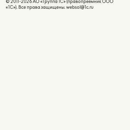
© 2011-2026 АО «Группа 1С» (правопреемник ООО
«1С»). Все права защищены.
websol@1c.ru