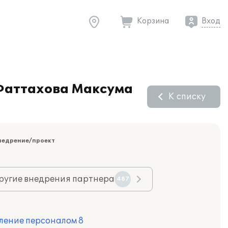
Корзина
Вход
 Фаттахова Максума
К списку
недрение/проект
ругие внедрения партнера
487
ление персоналом 8