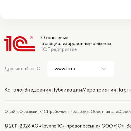
Отраслевые
и специализированные решения
1С:Предприятие
Другие сайты 1С
Каталог
Внедрения
Публикации
Мероприятия
Парт
О сайте
О решениях 1С
Прайс-лист
Поддержка
Обратная связь
Сообщ
© 2011-2026 АО «Группа 1С» (правопреемник ООО «1С»). 