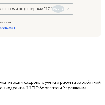
та всеми партнерами "1С"
147043
 задача
лопмент
оматизации кадрового учета и расчета заработной
 внедрение ПП "1С:Зарплата и Управление