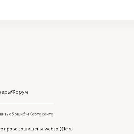
неры
Форум
ить об ошибке
Карта сайта
Все права защищены.
websol@1c.ru