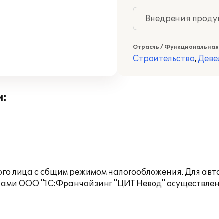
Внедрения продук
Отрасль / Функциональная
Строительство
,
Деве
и:
ого лица с общим режимом налогообложения. Для авт
ами ООО "1С:Франчайзинг "ЦИТ Невод" осуществлено