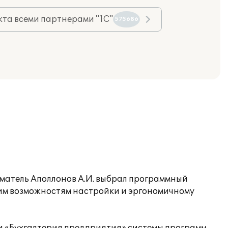
та всеми партнерами "1С"
575686
иматель Аполлонов А.И. выбрал программный
ким возможностям настройки и эргономичному