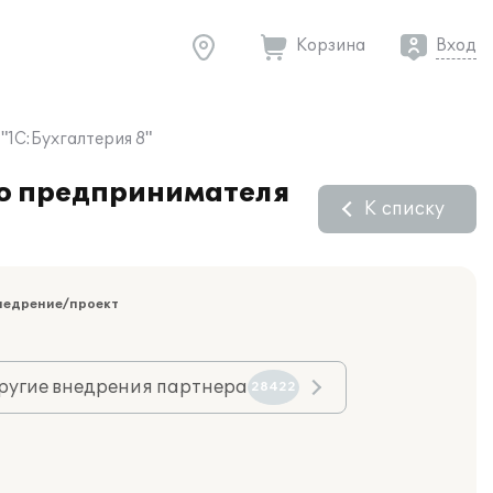
Корзина
Вход
"1С:Бухгалтерия 8"
го предпринимателя
К списку
недрение/проект
ругие внедрения партнера
28422